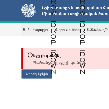
Անցնել
Աշխատանքի և սոցիալական հար
հիմնական
Միասնական սոցիալական ծառայ
բովանդակությանը
ՄՍ ծառայություն
Նորություններ
Անձնակազմի
Էջը չի գտնվել
Պահանջվող էջը չի գտնվել։
Փորձել կրկին