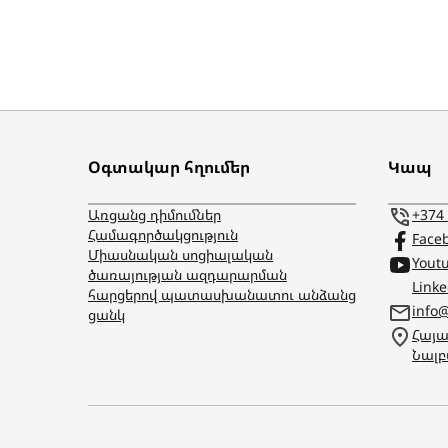
Օգտակար հղումեր
Կապ
Առցանց դիմումներ
+374
Համագործակցություն
Face
Միասնական սոցիալական
Yout
ծառայության ազդարարման
Link
հարցերով պատասխանատու անձանց
info
ցանկ
Հայա
Նալբ