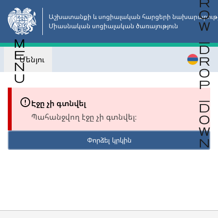
Անցնել
հիմնական
Աշխատանքի և սոցիալական հարցերի նախարարությո
Միասնական սոցիալական ծառայություն
բովանդակությանը
Մենյու
Էջը չի գտնվել
Պահանջվող էջը չի գտնվել։
Փորձել կրկին