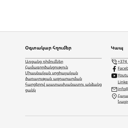
Օգտակար հղումեր
Կապ
Առցանց դիմումներ
+374
Համագործակցություն
Face
Միասնական սոցիալական
Yout
ծառայության ազդարարման
Link
հարցերով պատասխանատու անձանց
info
ցանկ
Հայա
Նալբ