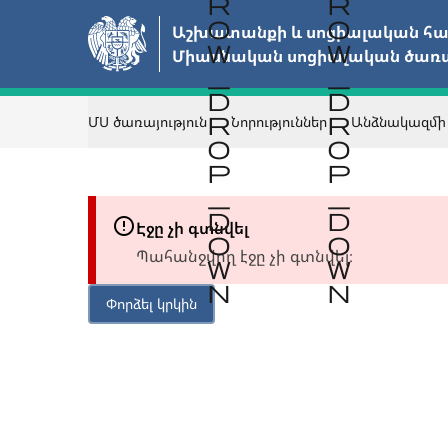
Անցնել
Աշխատանքի և սոցիալական հար
հիմնական
Միասնական սոցիալական ծառայ
բովանդակությանը
ՄՍ ծառայություն
Նորություններ
Անձնակազմի
Էջը չի գտնվել
Պահանջվող էջը չի գտնվել։
Փորձել կրկին