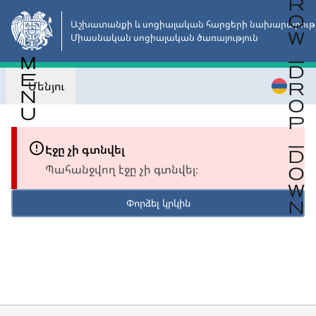
Անցնել
հիմնական
Աշխատանքի և սոցիալական հարցերի նախարարությո
Միասնական սոցիալական ծառայություն
բովանդակությանը
Մենյու
Էջը չի գտնվել
Պահանջվող էջը չի գտնվել։
Փորձել կրկին