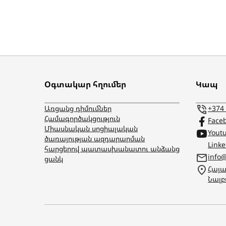
Օգտակար հղումեր
Կապ
Առցանց դիմումներ
+374
Համագործակցություն
Face
Միասնական սոցիալական
Yout
ծառայության ազդարարման
Link
հարցերով պատասխանատու անձանց
info
ցանկ
Հայա
Նալբ