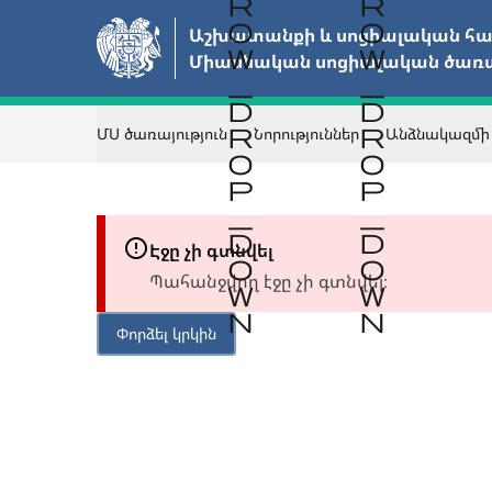
Անցնել
Աշխատանքի և սոցիալական հար
հիմնական
Միասնական սոցիալական ծառայ
բովանդակությանը
ՄՍ ծառայություն
Նորություններ
Անձնակազմի
Էջը չի գտնվել
Պահանջվող էջը չի գտնվել։
Փորձել կրկին